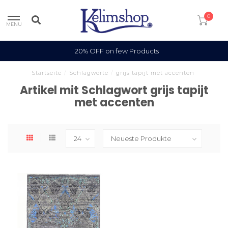
0
MENU
20% OFF on few Products
Startseite
/
Schlagworte
/
grijs tapijt met accenten
Artikel mit Schlagwort grijs tapijt
met accenten