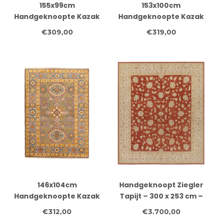
155x99cm
153x100cm
Handgeknoopte Kazak
Handgeknoopte Kazak
Afghan Tapijt – Wol &
Afghan Tapijt – Wol &
€309,00
€319,00
Ambachtelijk
Ambachtelijk
146x104cm
Handgeknoopt Ziegler
Handgeknoopte Kazak
Tapijt – 300 x 253 cm –
Afghan Tapijt – Wol &
Rustrood & Crème –
€312,00
€3.700,00