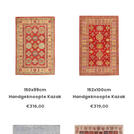
Ambachtelijk
Klassiek Design
150x99cm
152x100cm
Handgeknoopte Kazak
Handgeknoopte Kazak
Afghan Tapijt – Wol &
Afghan Tapijt – Wol &
€316,00
€319,00
Ambachtelijk
Ambachtelijk