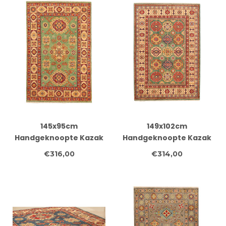
145x95cm
149x102cm
Handgeknoopte Kazak
Handgeknoopte Kazak
Afghan Tapijt – Wol &
Afghan Tapijt – Wol &
€316,00
€314,00
Ambachtelijk
Ambachtelijk