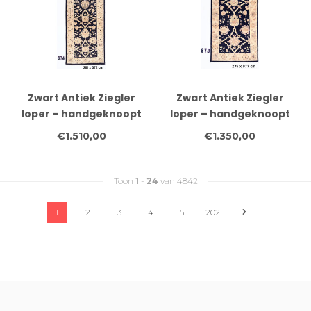
Zwart Antiek Ziegler
Zwart Antiek Ziegler
loper – handgeknoopt
loper – handgeknoopt
wollen tapijt – 281 x 072
wollen tapijt – 235 x 077
€1.510,00
€1.350,00
cm
cm
Toon
1
-
24
van 4842
1
2
3
4
5
202