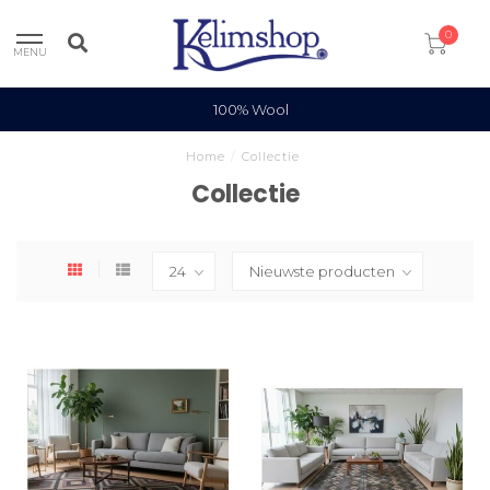
0
MENU
100% Wool
Home
/
Collectie
Collectie