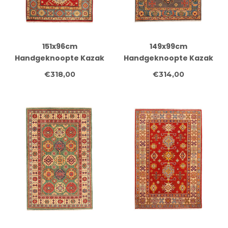
151x96cm
149x99cm
Handgeknoopte Kazak
Handgeknoopte Kazak
Afghan Tapijt – Wol &
Afghan Tapijt – Wol &
€318,00
€314,00
Ambachtelijk
Ambachtelijk