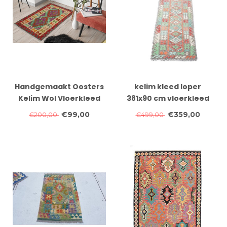
Handgemaakt Oosters
kelim kleed loper
Kelim Wol Vloerkleed
381x90 cm vloerkleed
116x 81 cm
tapijt kelims hand
€99,00
€359,00
€200,00
€499,00
geweven