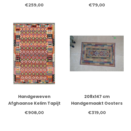
hand geweven
110 x 87 cm
€259,00
€79,00
Handgeweven
208x147 cm
Afghaanse Kelim Tapijt
Handgemaakt Oosters
– 290x196 cm – Kleurrijk
Kelim Wol Vloerkleed
€908,00
€319,00
Geometrisch Design