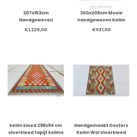
KELIMSHOP
207x153cm
300x205cm Mooie
Handgeweven
handgeweven Kelim
traditionele Kelim
vloerkleed wollen
€1.229,00
€931,00
Tapijt Wol
oosterse tapijt
kelim kleed 298x94 cm
Handgemaakt Oosters
vloerkleed tapijt kelims
Kelim Wol Vloerkleed