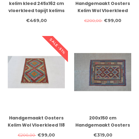
kelim kleed 245x162 cm
Handgemaakt Oosters
vloerkleed tapijt kelims
Kelim Wol Vloerkleed
hand geweven
120x 87 cm
€469,00
€99,00
€200,00
SALE -51%
Handgemaakt Oosters
200x150 cm
Kelim Wol Vloerkleed 118
Handgemaakt Oosters
x 83 cm
Kelim Wol Vloerkleed
€99,00
€319,00
€200,00