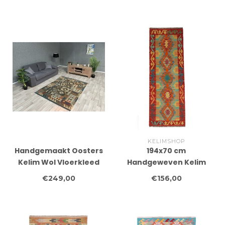
KELIMSHOP
Handgemaakt Oosters
194x70 cm
Kelim Wol Vloerkleed
Handgeweven Kelim
192x145 cm
Loper Wol Vloerkleed
€249,00
€156,00
Tapijt