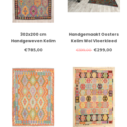
302x200 cm
Handgemaakt Oosters
Handgeweven Kelim
Kelim Wol Vloerkleed
Tapijt Wol
205x152 cm
€785,00
€299,00
€599,00