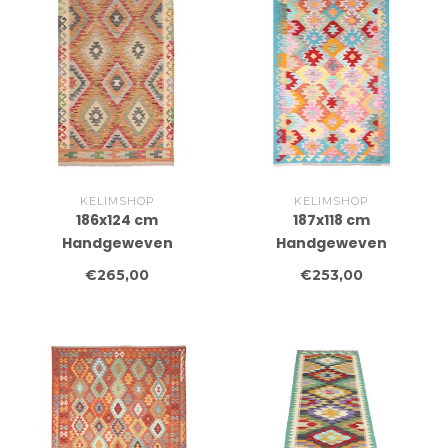
KELIMSHOP
KELIMSHOP
186x124 cm
187x118 cm
Handgeweven
Handgeweven
Traditionele Kelim
Traditionele Kelim
€265,00
€253,00
Vloerkleed Wol Tapijt
Vloerkleed Wol Tapijt