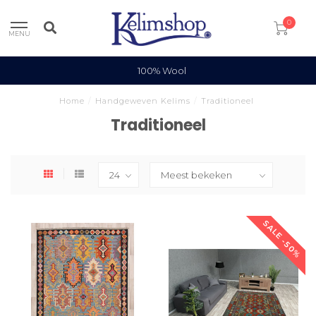
0
MENU
100% Wool
Home
/
Handgeweven Kelims
/
Traditioneel
Traditioneel
SALE -50%