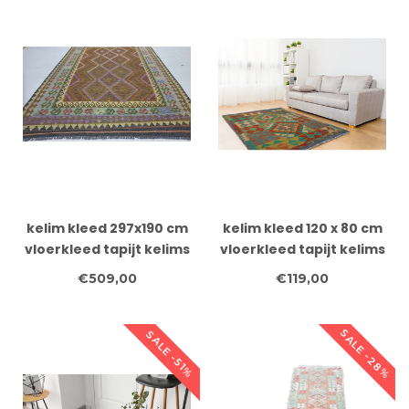
kelim kleed 297x190 cm
kelim kleed 120 x 80 cm
vloerkleed tapijt kelims
vloerkleed tapijt kelims
hand geweven
hand geweven
€509,00
€119,00
SALE -28%
SALE -51%