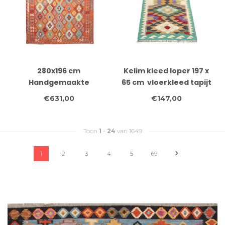
280x196 cm
Kelim kleed loper 197 x
Handgemaakte
65 cm vloerkleed tapijt
Afghaanse traditionele
kelims hand geweven
€631,00
€147,00
Kilim Vloerkleed Wol
Tapijt
Toon
1
-
24
van 1649
1
2
3
4
5
69