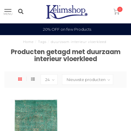
0
MENU
20% OFF on few Products
Home
/
Tags
/
duurzaam interieur vloerkleed
Producten getagd met duurzaam
interieur vloerkleed