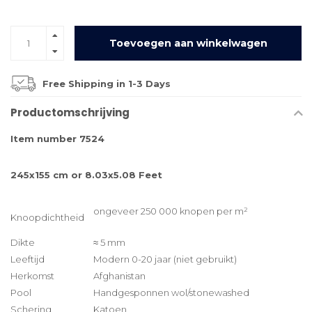
Toevoegen aan winkelwagen
Free Shipping in 1-3 Days
Productomschrijving
Item number 7524
245x155 cm or 8.03x5.08 Feet
ongeveer 250 000 knopen per m²
Knoopdichtheid
Dikte
≈ 5 mm
Leeftijd
Modern 0-20 jaar (niet gebruikt)
Herkomst
Afghanistan
Pool
Handgesponnen wol/stonewashed
Schering
Katoen