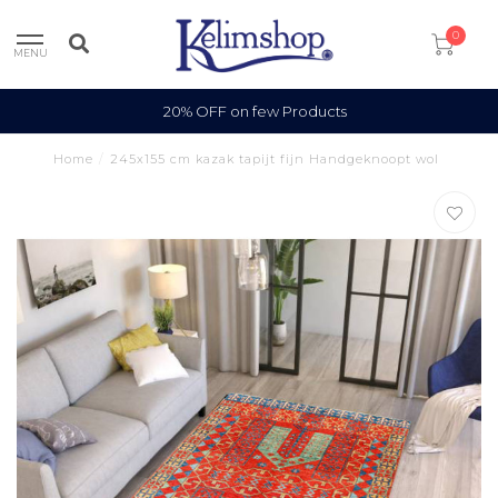
0
MENU
20% OFF on few Products
Home
/
245x155 cm kazak tapijt fijn Handgeknoopt wol