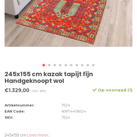
245x155 cm kazak tapijt fijn
Handgeknoopt wol
€1.329,00
Op voorraad (1)
Incl. btw
Artikelnummer:
7524
EAN Code:
6097144156124
SKU:
7524
245x155 cm
Lees meer..