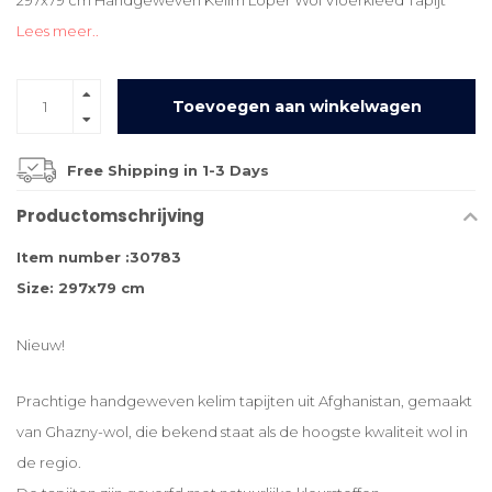
297x79 cm Handgeweven Kelim Loper Wol Vloerkleed Tapijt
Lees meer..
Toevoegen aan winkelwagen
Free Shipping in 1-3 Days
Productomschrijving
Item number :30783
Size: 297x79 cm
Nieuw!
Prachtige handgeweven kelim tapijten uit Afghanistan, gemaakt
van Ghazny-wol, die bekend staat als de hoogste kwaliteit wol in
de regio.