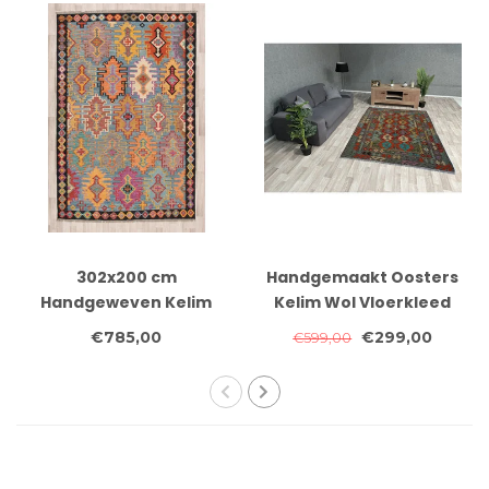
302x200 cm
Handgemaakt Oosters
Handgeweven Kelim
Kelim Wol Vloerkleed
Tapijt Wol
205x152 cm
€785,00
€299,00
€599,00