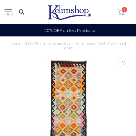
0
MENU
20% OFF on few Products
Home
/
297x79 cm Handgeweven Kelim Loper Wol Vloerkleed
Tapijt