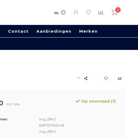
0
NL
s
Contact
Aanbiedingen
Merken
Op voorraad (1)
0
Incl. btw
mer:
img_0843
6097157463448
img_0843