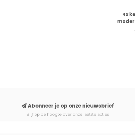
4x k
modern
me
Abonneer je op onze nieuwsbrief
Blijf op de hoogte over onze laatste acties