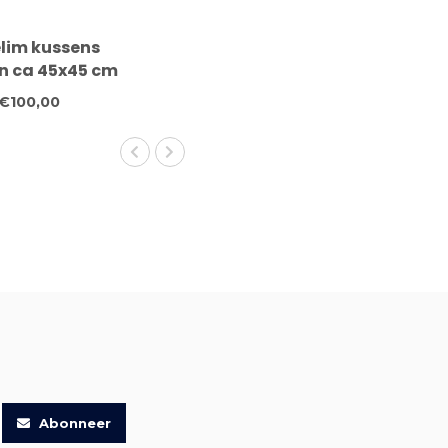
elim kussens
 ca 45x45 cm
t vulling
€100,00
Abonneer