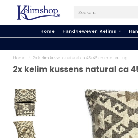
Home
Handgeweven Kelims
Han
Home
/
2x kelim kussens natural ca 45x45 cm met vulling -
2x kelim kussens natural ca 4