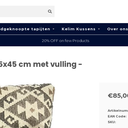
dgeknoopte tapijten
Kelim Kussens
Over on
20% OFF on few Products
5x45 cm met vulling -
€85,0
Artikelnum
EAN Code:
SKU: