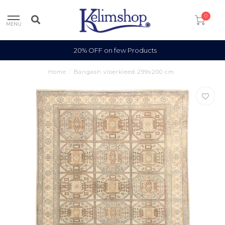
0
MENU
20% OFF on few Products
Home
/
Bangash vloerkleed 299x200 cm