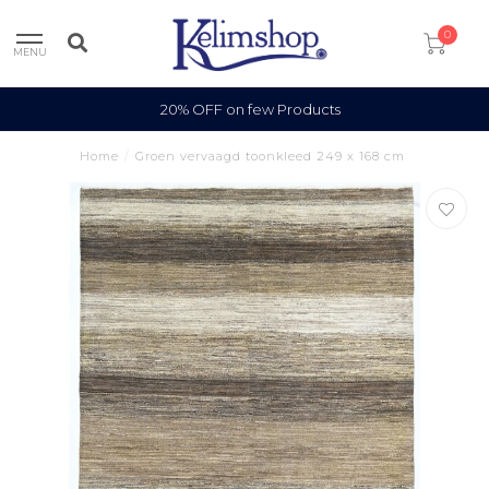
0
MENU
20% OFF on few Products
Home
/
Groen vervaagd toonkleed 249 x 168 cm