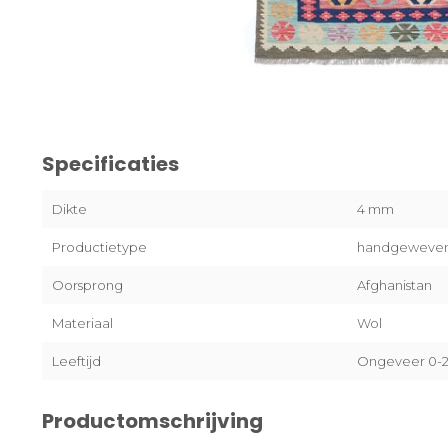
Specificaties
Dikte
4 mm
Productietype
handgeweve
Oorsprong
Afghanistan
Materiaal
Wol
Leeftijd
Ongeveer 0-20
Productomschrijving