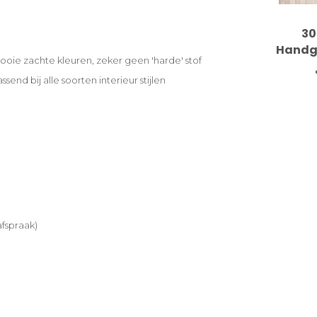
30
Handg
ooie zachte kleuren, zeker geen 'harde' stof
T
send bij alle soorten interieur stijlen
fspraak)