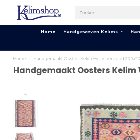
Home
Handgeweven Kelims
Han
2
Home
/
Handgemaakt Oosters Kelim Wol Vloerkleed 300x2
Handgemaakt Oosters Kelim 