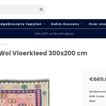
dgeknoopte tapijten
Kelim Kussens
Over on
0% OFF on few Products
00 cm
Wol Vloerkleed 300x200 cm
€669,
Artikelnum
EAN Code:
SKU: