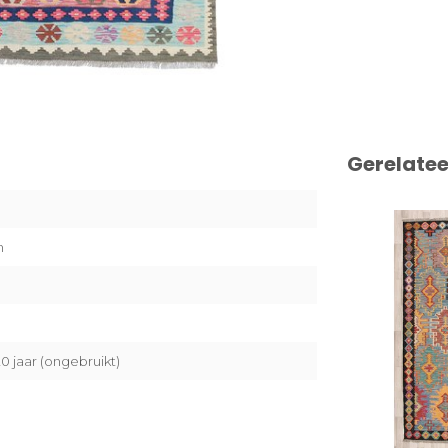
Gerelate
n
 jaar (ongebruikt)