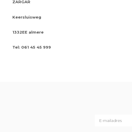
ZARGAR
Keersluisweg
1332EE almere
Tel: 061 45 45 999