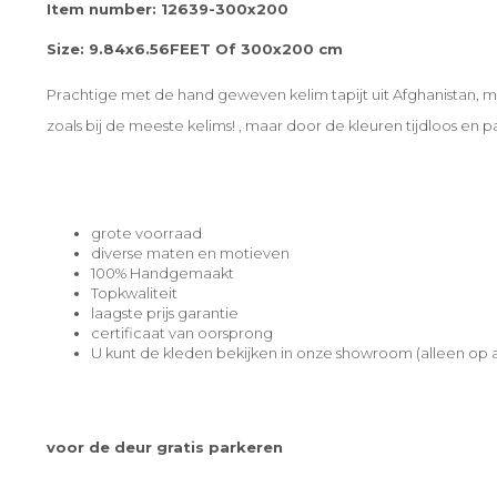
Item number: 12639-300x200
Size: 9.84
x6.56
FEET Of 300x200 cm
Prachtige met de hand geweven kelim tapijt uit Afghanistan, m
zoals bij de meeste kelims! , maar door de kleuren tijdloos en pas
grote voorraad
diverse maten en motieven
100% Handgemaakt
Topkwaliteit
laagste prijs garantie
certificaat van oorsprong
U kunt de kleden bekijken in onze showroom (alleen op a
voor de deur gratis parkeren