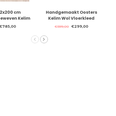
2x200 cm
Handgemaakt Oosters
eweven Kelim
Kelim Wol Vloerkleed
h
apijt Wol
205x152 cm
€785,00
€299,00
€599,00