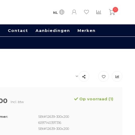
0
NL
s
Contact
Aanbiedingen
Merken
Op voorraad (1)
00
Incl. btw
mer:
5Bt#12639-300x200
6097140397316
5Bt#12639-300x200