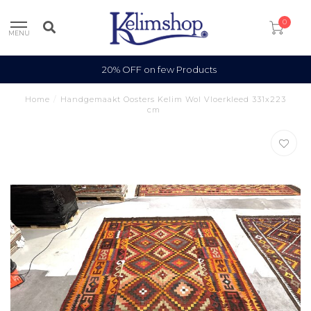
0
MENU
100% Wool
Home
/
Handgemaakt Oosters Kelim Wol Vloerkleed 331x223
cm