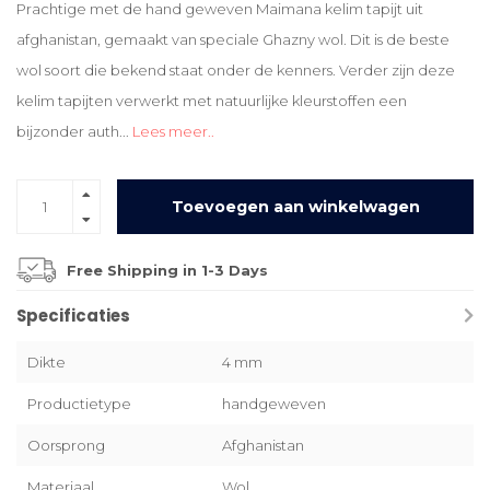
Prachtige met de hand geweven Maimana kelim tapijt uit
afghanistan, gemaakt van speciale Ghazny wol. Dit is de beste
wol soort die bekend staat onder de kenners. Verder zijn deze
kelim tapijten verwerkt met natuurlijke kleurstoffen een
bijzonder auth...
Lees meer..
Toevoegen aan winkelwagen
Free Shipping in 1-3 Days
Specificaties
Dikte
4 mm
Productietype
handgeweven
Oorsprong
Afghanistan
Materiaal
Wol