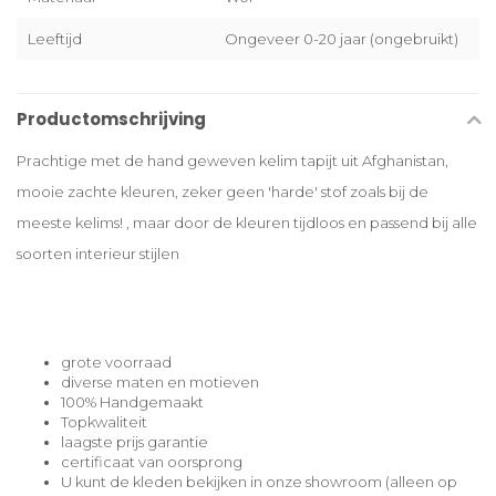
Leeftijd
Ongeveer 0-20 jaar (ongebruikt)
Productomschrijving
Prachtige met de hand geweven kelim tapijt uit Afghanistan,
mooie zachte kleuren, zeker geen 'harde' stof zoals bij de
meeste kelims! , maar door de kleuren tijdloos en passend bij alle
soorten interieur stijlen
grote voorraad
diverse maten en motieven
100% Handgemaakt
Topkwaliteit
laagste prijs garantie
certificaat van oorsprong
U kunt de kleden bekijken in onze showroom (alleen op