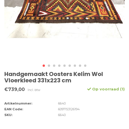
Handgemaakt Oosters Kelim Wol
Vloerkleed 331x223 cm
€739,00
Op voorraad (1)
Incl. btw
Artikelnummer:
6640
EAN Code:
6097153126194
SKU:
6640