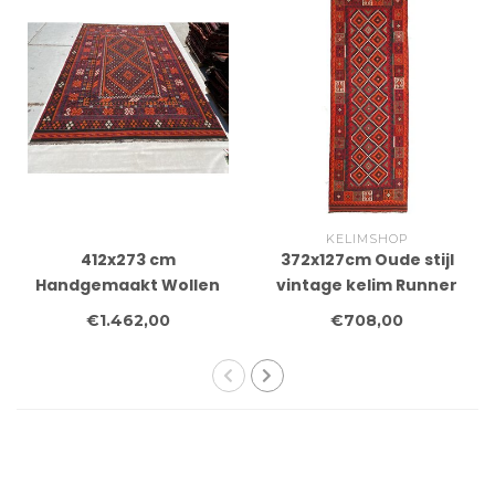
KELIMSHOP
412x273 cm
372x127cm Oude stijl
Handgemaakt Wollen
vintage kelim Runner
Kelim Tapijt Oranje
Handgeweven woll
€1.462,00
€708,00
Kleur Vloerkleed
Kelim Maimana