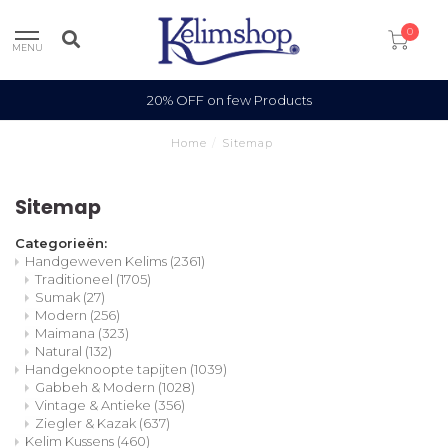
0
MENU
20% OFF on few Products
Home
/
Sitemap
Sitemap
Categorieën:
Handgeweven Kelims
(2361)
Traditioneel
(1705)
Sumak
(27)
Modern
(256)
Maimana
(323)
Natural
(132)
Handgeknoopte tapijten
(1039)
Gabbeh & Modern
(1028)
Vintage & Antieke
(356)
Ziegler & Kazak
(637)
Kelim Kussens
(460)