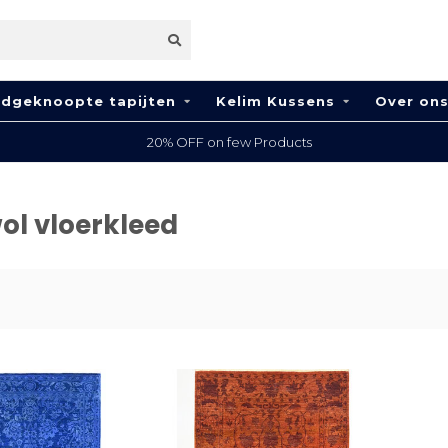
dgeknoopte tapijten
Kelim Kussens
Over on
20% OFF on few Products
ol vloerkleed