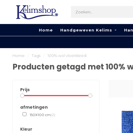
Home
Handgeweven Kelims
Han
Home
/
Tags
/
100% wol vloerkleed
Producten getagd met 100% w
Prijs
afmetingen
150X100 cm
(2)
Kleur