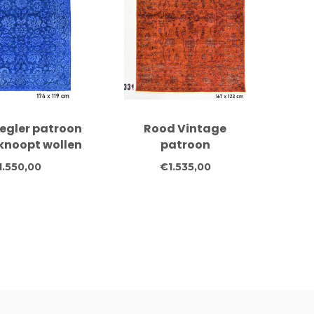
egler patroon
Rood Vintage
noopt wollen
patroon
ed – 174 x 119
handgeknoopt wollen
1.550,00
€1.535,00
cm
vloerkleed – 167 x 123
cm