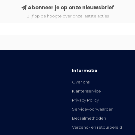
Abonneer je op onze nieuwsbrief
Blijf op de hoogte over onze laatste acties
Informatie
Over ons
Klantenservice
Privacy Policy
Servicevoorwaarden
Betaalmethoden
Verzend- en retourbeleid