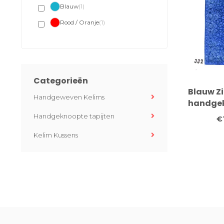
Blauw
(1)
Rood / Oranje
(1)
Categorieën
Blauw Zi
Handgeweven Kelims
handgek
vloerkle
Handgeknoopte tapijten
€
Kelim Kussens