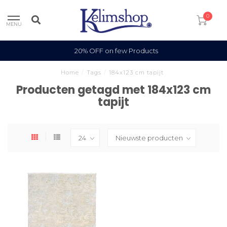
0
MENU
20% OFF on few Products
Home
/
Tags
/
184x123 cm tapijt
Producten getagd met 184x123 cm
tapijt