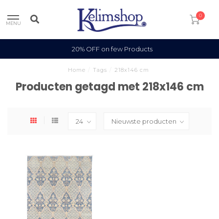
0
MENU
20% OFF on few Products
Home
/
Tags
/
218x146 cm
Producten getagd met 218x146 cm