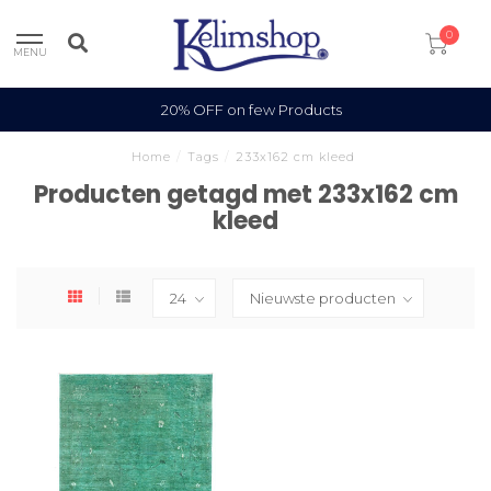
0
MENU
20% OFF on few Products
Home
/
Tags
/
233x162 cm kleed
Producten getagd met 233x162 cm
kleed