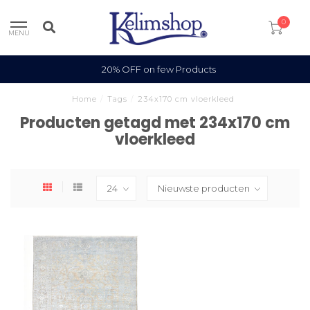
0
MENU
20% OFF on few Products
Home
/
Tags
/
234x170 cm vloerkleed
Producten getagd met 234x170 cm
vloerkleed