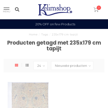
0
MENU
20% OFF on few Products
Home
/
Tags
/
235x179 cm tapijt
Producten getagd met 235x179 cm
tapijt