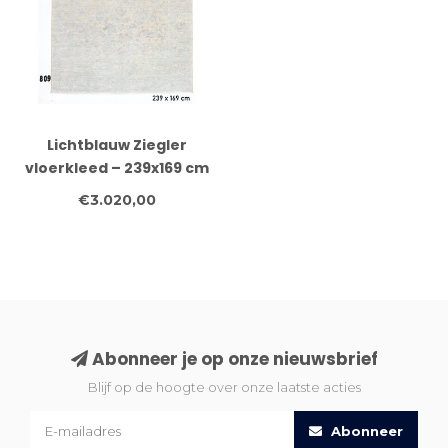
Lichtblauw Ziegler
vloerkleed – 239x169 cm
– Handgeknoopt wollen
€3.020,00
tapijt met zachte
uitstraling
Abonneer je op onze nieuwsbrief
Blijf op de hoogte over onze laatste acties
Abonneer