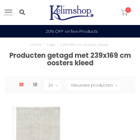
0
MENU
20% OFF on few Products
Home
/
Tags
/
239x169 cm oosters kleed
Producten getagd met 239x169 cm
oosters kleed