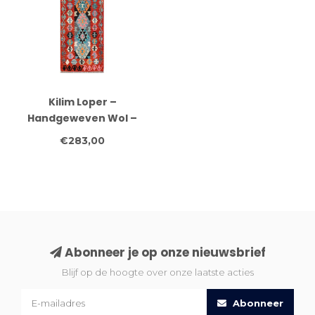
Kilim Loper –
Handgeweven Wol –
Rood & Multicolor
€283,00
Geometrisch – 247x72
cm
Abonneer je op onze nieuwsbrief
Blijf op de hoogte over onze laatste acties
Abonneer