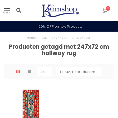
0
MENU
20% OFF on few Products
Home
/
Tags
/
247x72 cm hallway rug
Producten getagd met 247x72 cm
hallway rug