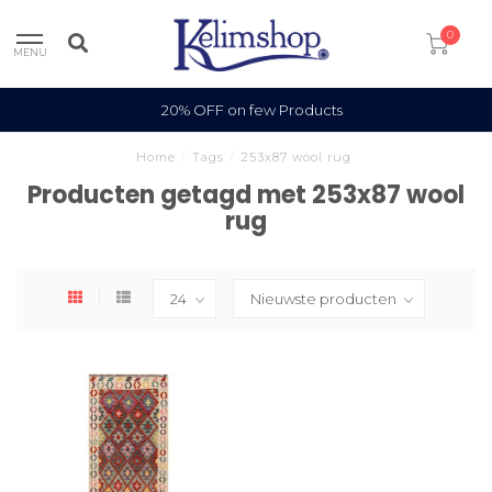
0
MENU
20% OFF on few Products
Home
/
Tags
/
253x87 wool rug
Producten getagd met 253x87 wool
rug