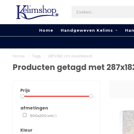
Home
Handgeweven Kelims
Han
Home
/
Tags
/
287x182 cm vloerkleed
Producten getagd met 287x18
Prijs
afmetingen
300x200 cm
(1)
Kleur