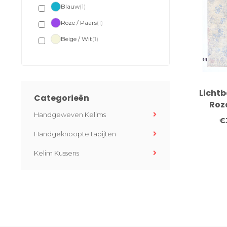
Blauw
(1)
Roze / Paars
(1)
Beige / Wit
(1)
Lichtb
Categorieën
Roz
Handgeweven Kelims
Vlo
€
Ve
Handgeknoopte tapijten
Medaillo
Kelim Kussens