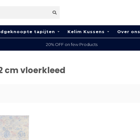
dgeknoopte tapijten
Kelim Kussens
Over on
20% OFF on few Products
2 cm vloerkleed