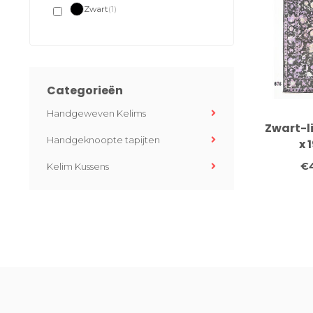
Zwart
(1)
Categorieën
Handgeweven Kelims
Zwart-li
Handgeknoopte tapijten
x 
Handgek
€4
Kelim Kussens
vl