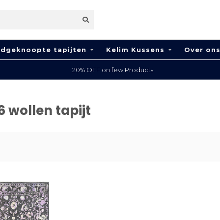
dgeknoopte tapijten
Kelim Kussens
Over on
20% OFF on few Products
 wollen tapijt