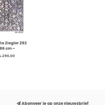
la Ziegler 292
196 cm –
noopt wollen
.290,00
oerkleed
Abonneer je op onze nieuwsbrief