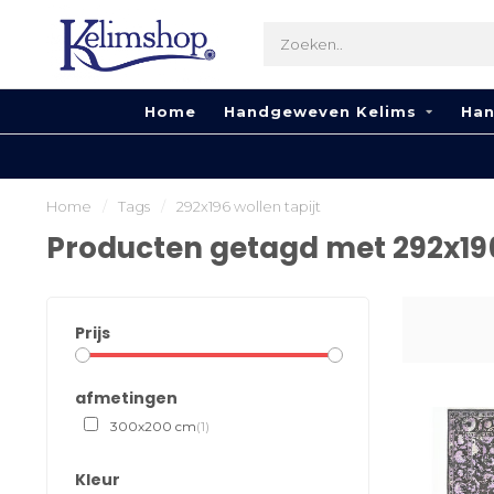
Home
Handgeweven Kelims
Han
Home
/
Tags
/
292x196 wollen tapijt
Producten getagd met 292x196
Prijs
afmetingen
300x200 cm
(1)
Kleur