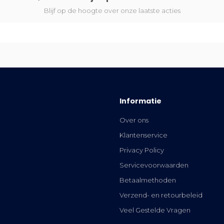
Blijf op de hoogte over onze laatste acties
Informatie
Over ons
Klantenservice
Privacy Policy
Servicevoorwaarden
Betaalmethoden
Verzend- en retourbeleid
Veel Gestelde Vragen