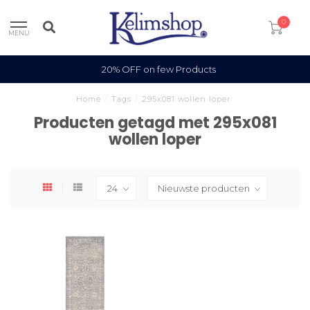
0
MENU
20% OFF on few Products
Home
/
Tags
/
295x081 wollen loper
Producten getagd met 295x081
wollen loper