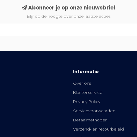
Abonneer je op onze nieuwsbrief
Blijf op de hoogte over onze laatste acties
Informatie
Over ons
Klantenservice
Privacy Policy
Servicevoorwaarden
Betaalmethoden
Verzend- en retourbeleid