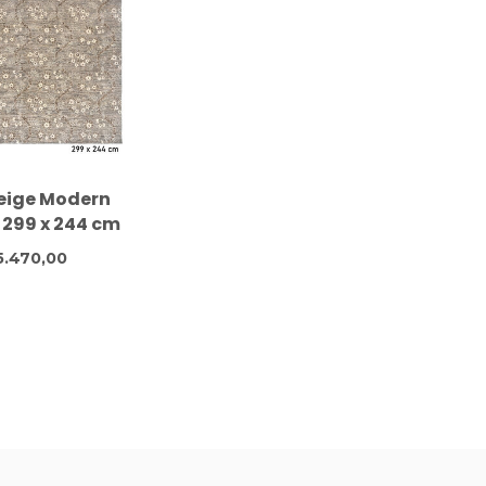
Beige Modern
– 299 x 244 cm
geknoopt van
5.470,00
Wol