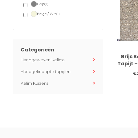
Grijs
(1)
Beige / Wit
(1)
Categorieën
Grijs 
Handgeweven Kelims
Tapijt 
– Hand
Handgeknoopte tapijten
€
Kelim Kussens