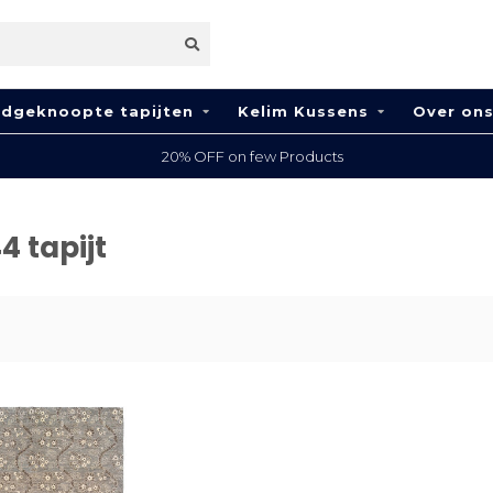
dgeknoopte tapijten
Kelim Kussens
Over on
20% OFF on few Products
 tapijt