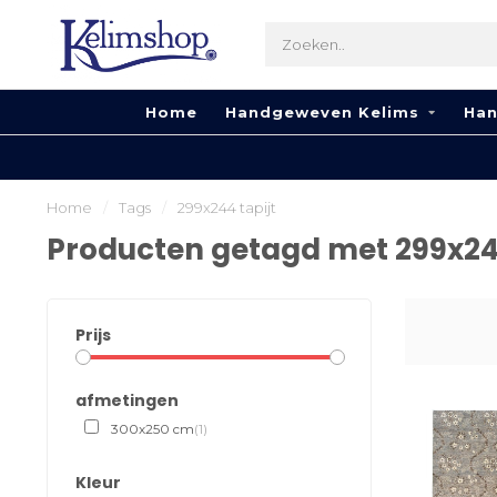
Home
Handgeweven Kelims
Han
Home
/
Tags
/
299x244 tapijt
Producten getagd met 299x244
Prijs
afmetingen
300x250 cm
(1)
Kleur