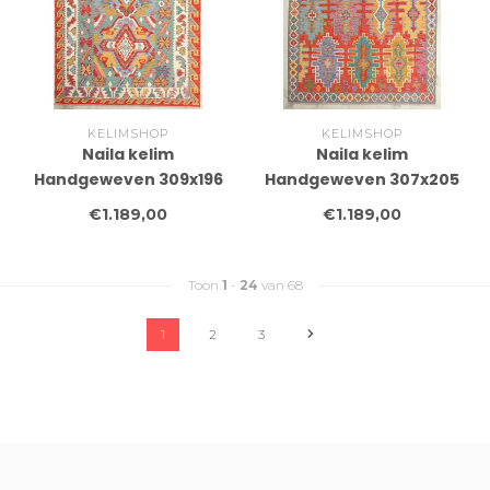
KELIMSHOP
KELIMSHOP
Naila kelim
Naila kelim
Handgeweven 309x196
Handgeweven 307x205
cm Traditional Kelim
cm Traditional Kelim
€1.189,00
€1.189,00
Tapijt Wol
Tapijt Wol
Toon
1
-
24
van 68
1
2
3