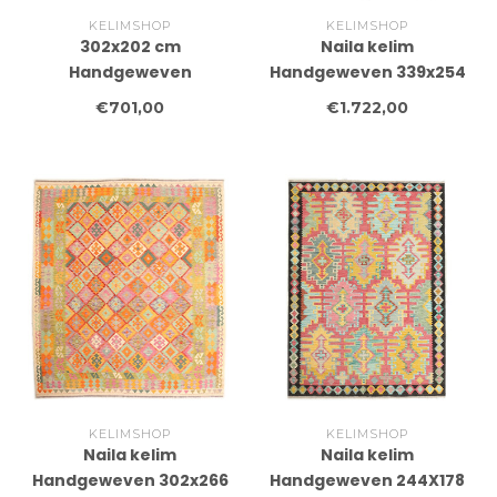
KELIMSHOP
KELIMSHOP
302x202 cm
Naila kelim
Handgeweven
Handgeweven 339x254
Traditionele Kelim
cm Traditional Kelim
€701,00
€1.722,00
Vloerkleed Wol Tapijt
Tapijt Wol
KELIMSHOP
KELIMSHOP
Naila kelim
Naila kelim
Handgeweven 302x266
Handgeweven 244X178