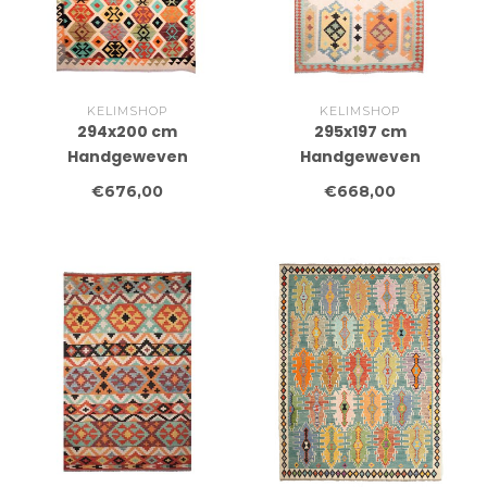
KELIMSHOP
KELIMSHOP
294x200 cm
295x197 cm
Handgeweven
Handgeweven
Traditionele Kelim
Traditionele Kelim
€676,00
€668,00
Vloerkleed Wol Tapijt
Vloerkleed Wol Tapijt