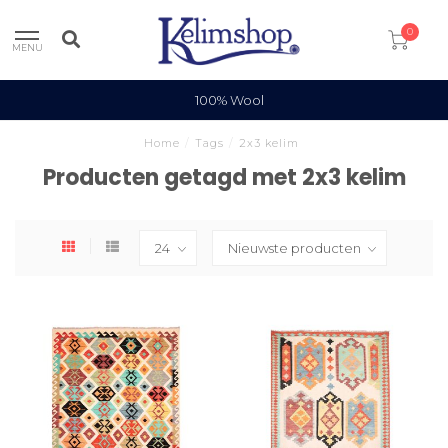
0
MENU
100% Wool
Home
/
Tags
/
2x3 kelim
Producten getagd met 2x3 kelim