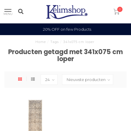
0
MENU
20% OFF on few Products
Home
/
Tags
/
341x075 cm loper
Producten getagd met 341x075 cm
loper