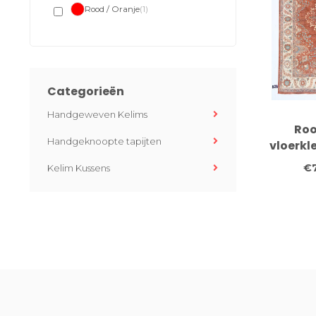
Rood / Oranje
(1)
Categorieën
Handgeweven Kelims
Roo
Handgeknoopte tapijten
vloerkl
cm – H
€
Kelim Kussens
wol