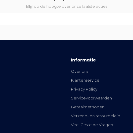
Blijf op de hoogte over onze laatste acties
Informatie
Over ons
Klantenservice
Privacy Policy
Servicevoorwaarden
Betaalmethoden
Verzend- en retourbeleid
Veel Gestelde Vragen