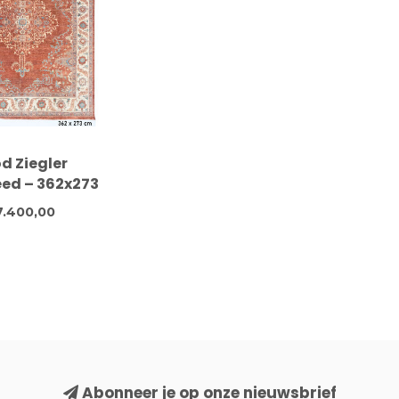
d Ziegler
eed – 362x273
andgeknoopt
7.400,00
len tapijt
Abonneer je op onze nieuwsbrief