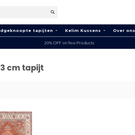
dgeknoopte tapijten
Kelim Kussens
Over on
20% OFF on few Products
 cm tapijt