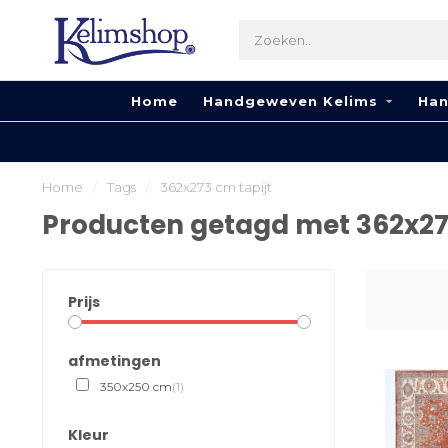
Home
Handgeweven Kelims
Han
Home
/
Tags
/
362x273 cm tapijt
Producten getagd met 362x273
Prijs
afmetingen
350x250 cm
(1)
Kleur