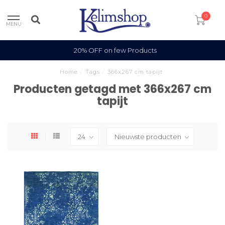
0
MENU
20% OFF on few Products
Home
/
Tags
/
366x267 cm tapijt
Producten getagd met 366x267 cm
tapijt