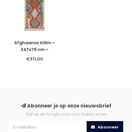
Afghaanse Kilim –
247x79 cm –
Handgeweven Wol
€311,00
Loper met
Laddermotief en Tribal
Rand
Abonneer je op onze nieuwsbrief
Blijf op de hoogte over onze laatste acties
Abonneer