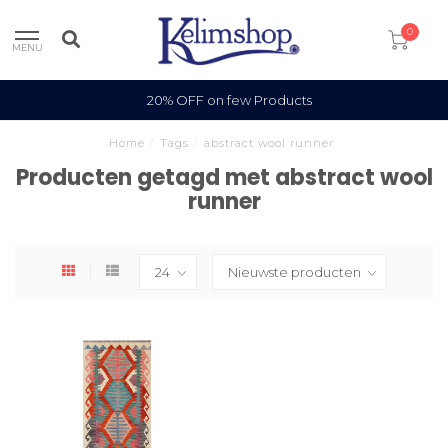
0
MENU
20% OFF on few Products
Home
/
Tags
/
abstract wool runner
Producten getagd met abstract wool
runner