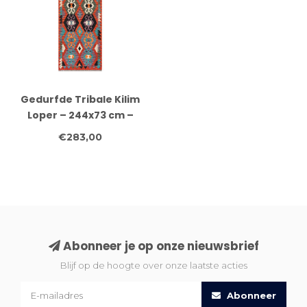
Gedurfde Tribale Kilim
Loper – 244x73 cm –
Handgeweven Vintage
€283,00
Wolkleed met
Abstracte
Diamantmotieven
Abonneer je op onze nieuwsbrief
Blijf op de hoogte over onze laatste acties
Abonneer