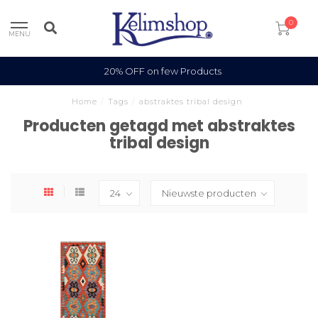
0
MENU
20% OFF on few Products
Home
/
Tags
/
abstraktes tribal design
Producten getagd met abstraktes
tribal design