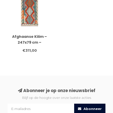
Afghaanse Kilim –
247x79 cm –
Handgeweven Wol
€311,00
Loper met
Laddermotief en Tribal
Rand
Abonneer je op onze nieuwsbrief
Blijf op de hoogte over onze laatste acties
Abonneer