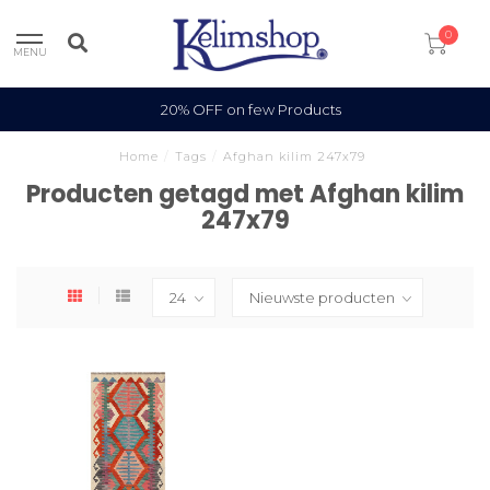
0
MENU
20% OFF on few Products
Home
/
Tags
/
Afghan kilim 247x79
Producten getagd met Afghan kilim
247x79