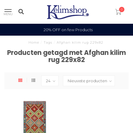
0
MENU
20% OFF on few Products
Home
/
Tags
/
Afghan kilim rug 229x82
Producten getagd met Afghan kilim
rug 229x82