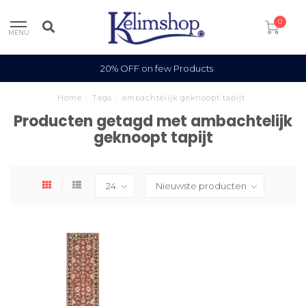
0
MENU
20% OFF on few Products
Home
/
Tags
/
ambachtelijk geknoopt tapijt
Producten getagd met ambachtelijk
geknoopt tapijt