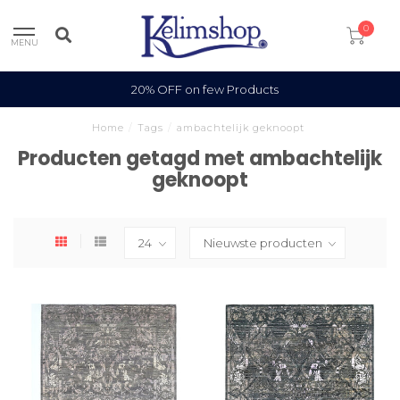
0
MENU
20% OFF on few Products
Home
/
Tags
/
ambachtelijk geknoopt
Producten getagd met ambachtelijk
geknoopt