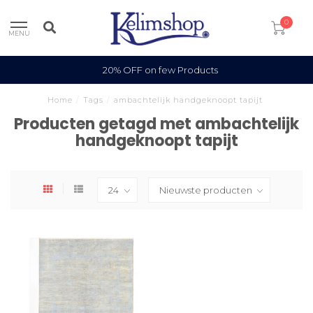
0
MENU
20% OFF on few Products
Home
/
Tags
/
ambachtelijk handgeknoopt tapijt
Producten getagd met ambachtelijk
handgeknoopt tapijt