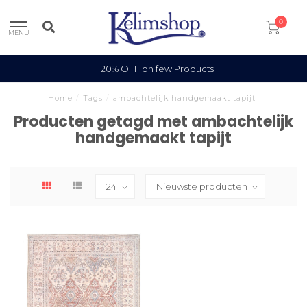
0
MENU
20% OFF on few Products
Home
/
Tags
/
ambachtelijk handgemaakt tapijt
Producten getagd met ambachtelijk
handgemaakt tapijt