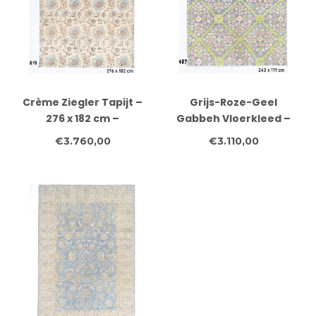
Crème Ziegler Tapijt –
Grijs-Roze-Geel
276 x 182 cm –
Gabbeh Vloerkleed –
Handgeknoopt van Wol
243 x 171 cm –
€3.760,00
€3.110,00
Handgeknoopt Wol