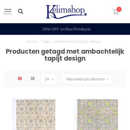
0
MENU
20% OFF on few Products
Home
/
Tags
/
ambachtelijk tapijt design
Producten getagd met ambachtelijk
tapijt design