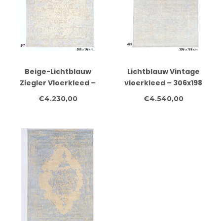
Beige-Lichtblauw
Lichtblauw Vintage
Ziegler Vloerkleed –
vloerkleed – 306x198
Klassiek Floraal
cm – Handgeknoopt
€4.230,00
€4.540,00
Patroon – 288 x 196 cm
wollen tapijt