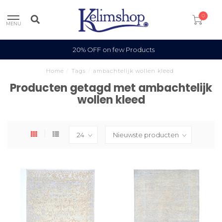
0
MENU
20% OFF on few Products
Home
/
Tags
/
ambachtelijk wollen kleed
Producten getagd met ambachtelijk
wollen kleed