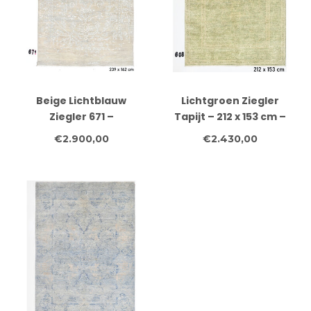
Beige Lichtblauw
Lichtgroen Ziegler
Ziegler 671 –
Tapijt – 212 x 153 cm –
Handgeknoopt wollen
Handgeknoopt van Wol
€2.900,00
€2.430,00
vloerkleed 239 x 162 cm