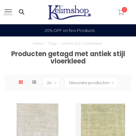
0
MENU
20% OFF on few Products
Home
/
Tags
/
antiek stijl vloerkleed
Producten getagd met antiek stijl
vloerkleed