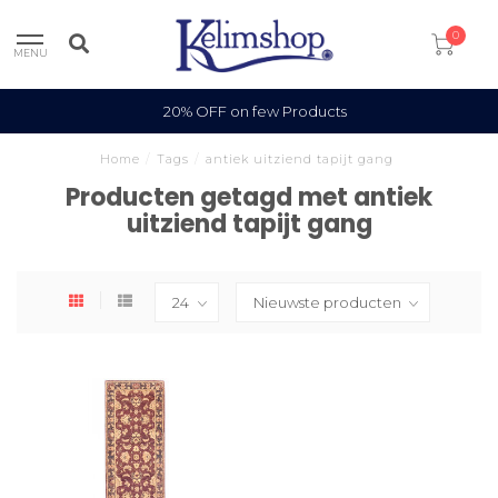
0
MENU
20% OFF on few Products
Home
/
Tags
/
antiek uitziend tapijt gang
Producten getagd met antiek
uitziend tapijt gang