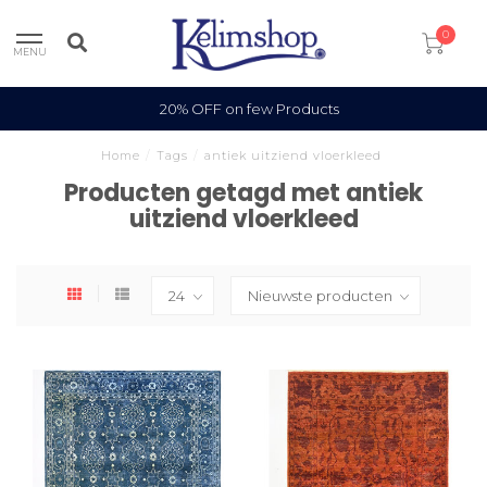
0
MENU
20% OFF on few Products
Home
/
Tags
/
antiek uitziend vloerkleed
Producten getagd met antiek
uitziend vloerkleed