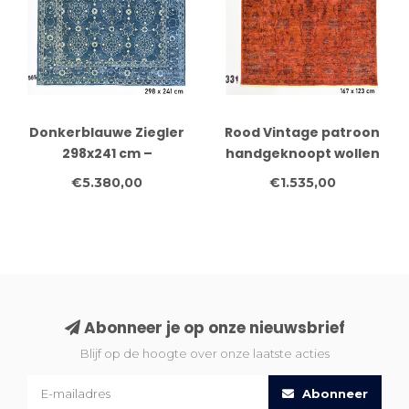
Donkerblauwe Ziegler
Rood Vintage patroon
298x241 cm –
handgeknoopt wollen
Handgeknoopte wollen
vloerkleed – 167 x 123
€5.380,00
€1.535,00
vintage vloerkleed
cm
Abonneer je op onze nieuwsbrief
Blijf op de hoogte over onze laatste acties
Abonneer