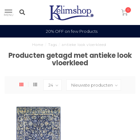
0
MENU
20% OFF on few Products
Home
/
Tags
/
antieke look vloerkleed
Producten getagd met antieke look
vloerkleed