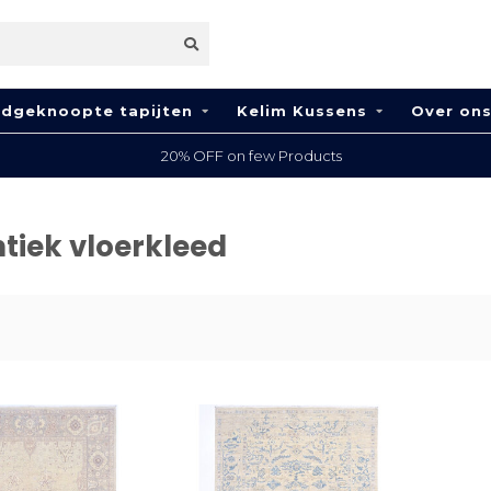
dgeknoopte tapijten
Kelim Kussens
Over on
20% OFF on few Products
tiek vloerkleed