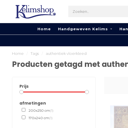
Home
Handgeweven Kelims
Han
Home
/
Tags
/
authentiek vloerkleed
Producten getagd met authen
Prijs
afmetingen
200x250 cm
(1)
170x240 cm
(1)