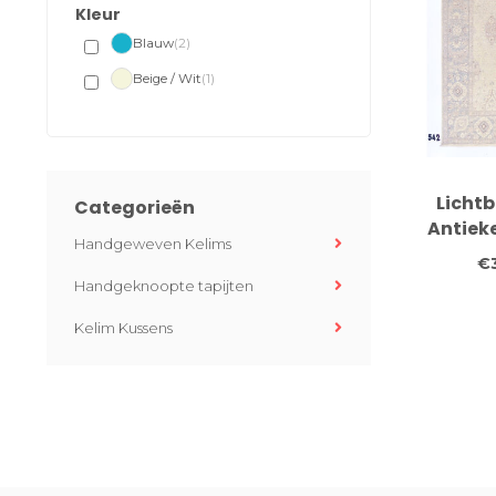
Kleur
Blauw
(2)
Beige / Wit
(1)
Licht
Categorieën
Antieke
Handgeweven Kelims
258
€
Handgeknoopte tapijten
Kelim Kussens