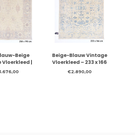
blauw-Beige
Beige-Blauw Vintage
 Vloerkleed |
Vloerkleed – 233 x 166
 x 190 cm
cm – Handgeknoopt
3.676,00
€2.890,00
Wol