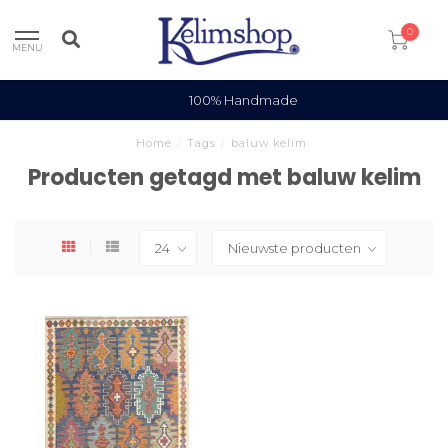
0
MENU
100% Handmade
Home
/
Tags
/
baluw kelim
Producten getagd met baluw kelim