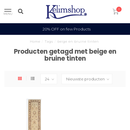
0
MENU
20% OFF on few Products
Home
/
Tags
/
beige en bruine tinten
Producten getagd met beige en
bruine tinten