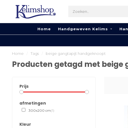
Home
Handgeweven Kelims
Han
Home
/
Tags
/
beige gangtapijt handgeknoopt
Producten getagd met beige 
Prijs
afmetingen
300x200 cm
(1)
Kleur