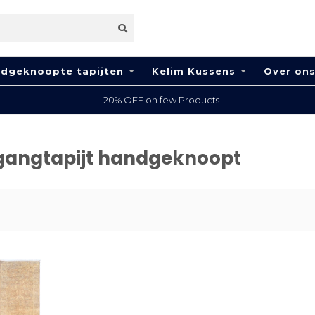
dgeknoopte tapijten
Kelim Kussens
Over on
20% OFF on few Products
gangtapijt handgeknoopt