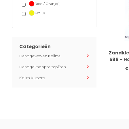
Rood / Oranje
(1)
Geel
(1)
Categorieën
Zandkle
Handgeweven Kelims
588 – 
wollen l
Handgeknoopte tapijten
€
Kelim Kussens