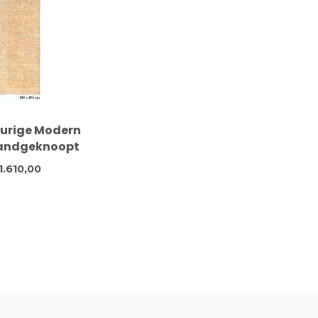
urige Modern
Handgeknoopt
oper 287 x 075
1.610,00
cm