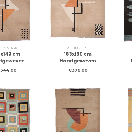
ELIMSHOP
KELIMSHOP
1x149 cm
183x180 cm
dgeweven
Handgeweven
 Wollen Kelim
Moderne Wollen Kelim
Mod
344,00
€378,00
Tapijt
Tapijt