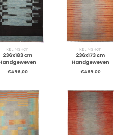
KELIMSHOP
KELIMSHOP
236x183 cm
236x173 cm
Handgeweven
Handgeweven
erne Wollen Kelim
Moderne Wollen Kelim
€496,00
€469,00
Tapijt
Tapijt