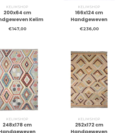
KELIMSHOP
KELIMSHOP
200x64 cm
166x124 cm
ndgeweven Kelim
Handgeweven
er Wol Vloerkleed
Traditionele Kelim
€147,00
€236,00
Tapijt
Vloerkleed Wol Tapijt
KELIMSHOP
KELIMSHOP
248x178 cm
252x172 cm
Handgeweven
Handgeweven