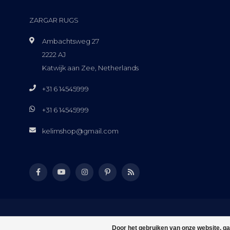
ZARGAR RUGS
Ambachtsweg 27
2222 AJ
Katwijk aan Zee, Netherlands
+31 6 14545999
+31 6 14545999
kelimshop@gmail.com
Door het gebruiken van onze website, ga