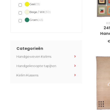
Geel
(13)
Beige / Wit
(30)
Groen
(45)
K
24
Han
Moderne
€
Categorieën
Handgeweven Kelims
Handgeknoopte tapijten
Kelim Kussens