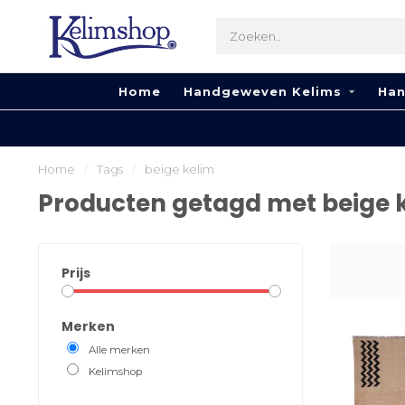
Home
Handgeweven Kelims
Han
Home
/
Tags
/
beige kelim
Producten getagd met beige 
Prijs
Merken
Alle merken
Kelimshop