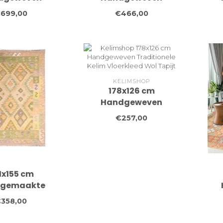
ionele Naila
Traditionele Kelim
Tr
699,00
€466,00
loerkleed Wol
Vloerkleed Wol Tapijt
Vlo
Tapijt
KELIMSHOP
178x126 cm
Handgeweven
Traditionele Kelim
€257,00
Vloerkleed Wol Tapijt
1x155 cm
gemaakte
ghaanse
Tr
358,00
ionele Kilim
Vlo
eed Wol Tapijt