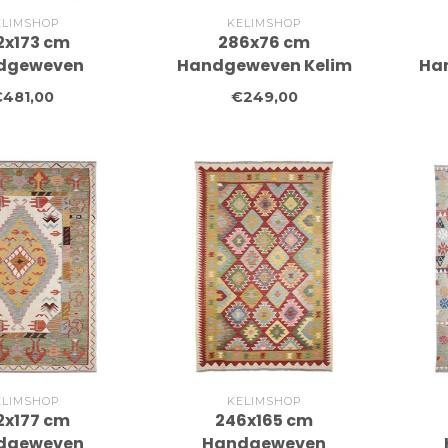
ELIMSHOP
KELIMSHOP
2x173 cm
286x76 cm
dgeweven
Handgeweven Kelim
Ha
 Wollen Kelim
Loper Wol Vloerkleed
Lop
481,00
€249,00
Tapijt
Tapijt
ELIMSHOP
KELIMSHOP
2x177 cm
246x165 cm
dgeweven
Handgeweven