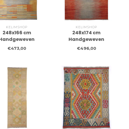
KELIMSHOP
KELIMSHOP
248x166 cm
248x174 cm
Handgeweven
Handgeweven
erne Wollen Kelim
Moderne Wollen Kelim
€473,00
€496,00
Tapijt
Tapijt