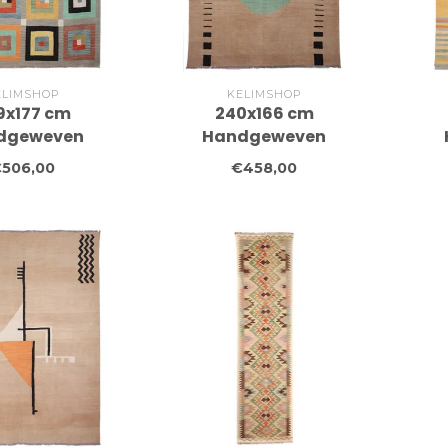
ELIMSHOP
KELIMSHOP
9x177 cm
240x166 cm
dgeweven
Handgeweven
 Wollen Kelim
Moderne Wollen Kelim
Mod
506,00
€458,00
Tapijt
Tapijt