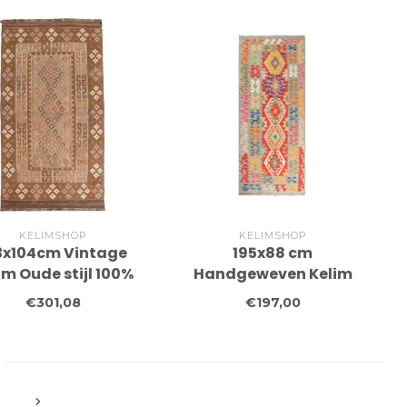
KELIMSHOP
KELIMSHOP
3x104cm Vintage
195x88 cm
im Oude stijl 100%
Handgeweven Kelim
llen Kelim Tapijt
Loper Wol Vloerkleed
€301,08
€197,00
Maimana
Tapijt
5