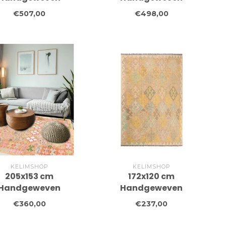
aditionele Kelim
Traditionele Kelim
€507,00
€498,00
erkleed Wol Tapijt
Vloerkleed Wol Tapijt
KELIMSHOP
KELIMSHOP
205x153 cm
172x120 cm
Handgeweven
Handgeweven
aditionele Kelim
Traditionele Kelim
€360,00
€237,00
erkleed Wol Tapijt
Vloerkleed Wol Tapijt