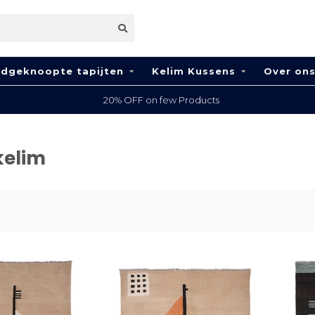
dgeknoopte tapijten
Kelim Kussens
Over on
100% Wool
kelim