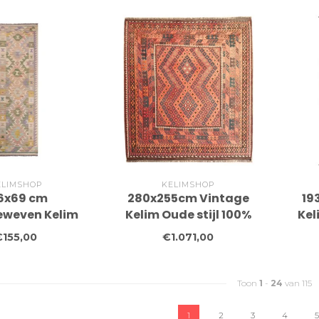
ELIMSHOP
KELIMSHOP
6x69 cm
280x255cm Vintage
19
weven Kelim
Kelim Oude stijl 100%
Kel
ol Vloerkleed
wollen Kelim Tapijt
wo
€155,00
€1.071,00
Tapijt
Maimana
Toon
1
-
24
van 115
1
2
3
4