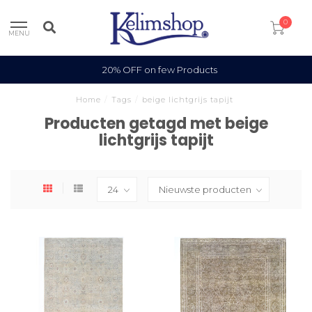
0
MENU
20% OFF on few Products
Home
/
Tags
/
beige lichtgrijs tapijt
Producten getagd met beige
lichtgrijs tapijt