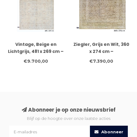
Vintage, Beige en
Ziegler, Grijs en Wit, 360
Lichtgrijs, 481 x 269 cm –
x 274 cm –
Handgeknoopt Wol
Handgeknoopt Wol
€9.700,00
€7.390,00
Tapijt met Florale
Tapijt met Klassiek
Motieven
Patroon
Abonneer je op onze nieuwsbrief
Blijf op de hoogte over onze laatste acties
Abonneer