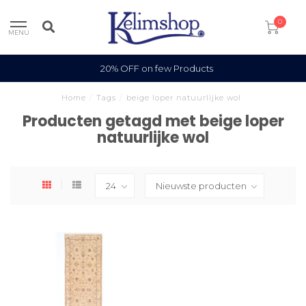
0
MENU
20% OFF on few Products
Home
/
Tags
/
beige loper natuurlijke wol
Producten getagd met beige loper
natuurlijke wol